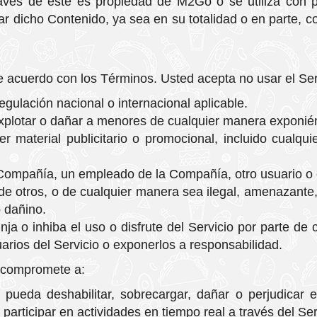
avés de este es propiedad de M2Go o se utiliza con perm
usar dicho Contenido, ya sea en su totalidad o en parte, 
de acuerdo con los Términos. Usted acepta no usar el Ser
egulación nacional o internacional aplicable.
 explotar o dañar a menores de cualquier manera exponi
er material publicitario o promocional, incluido cualqu
 Compañía, un empleado de la Compañía, otro usuario o 
de otros, o de cualquier manera sea ilegal, amenazante,
o dañino.
inja o inhiba el uso o disfrute del Servicio por parte d
rios del Servicio o exponerlos a responsabilidad.
compromete a:
ueda deshabilitar, sobrecargar, dañar o perjudicar el 
 participar en actividades en tiempo real a través del Ser