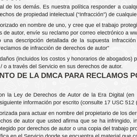
l de los demás. Es nuestra política responder a cualq
rechos de propiedad intelectual (“Infracción”) de cualqui
utorizado en nombre de uno, y cree que el trabajo prote
 de autor, envíe su reclamo por correo electrónico a
ww
una descripción detallada de la supuesta Infracción
reclamos de infracción de derechos de autor”
años (incluidos los costos y honorarios de abogados) p
/ o a través del Servicio en sus derechos de autor.
IENTO DE LA DMCA PARA RECLAMOS 
on la Ley de Derechos de Autor de la Era Digital (en 
iguiente información por escrito (consulte 17 USC 512 (
torizada para actuar en nombre del propietario de los de
chos de autor que usted afirma que se ha infringido, in
otegido por derechos de autor o una copia del trabajo pr
ífica en el Servicio donde se encuentra el material que c